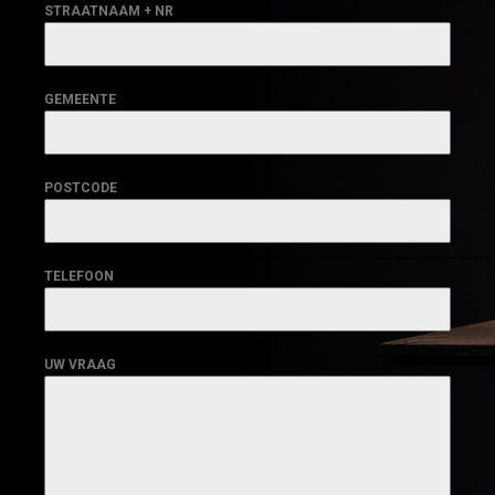
STRAATNAAM + NR
GEMEENTE
POSTCODE
TELEFOON
UW VRAAG